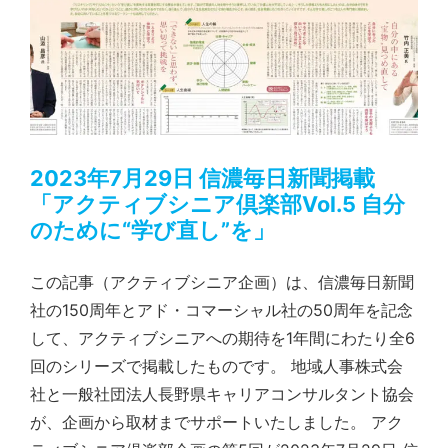
2023年7月29日 信濃毎日新聞掲載「アクティブシニア倶楽部Vol.5 自分のために“学び直し”を」
2023年7月29日 信濃毎日新聞掲載
「アクティブシニア倶楽部Vol.5 自分
のために“学び直し”を」
この記事（アクティブシニア企画）は、信濃毎日新聞
社の150周年とアド・コマーシャル社の50周年を記念
して、アクティブシニアへの期待を1年間にわたり全6
回のシリーズで掲載したものです。 地域人事株式会
社と一般社団法人長野県キャリアコンサルタント協会
が、企画から取材までサポートいたしました。 アク