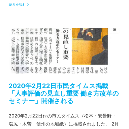
続きを読む
2020年2月22日市民タイムス掲載「人事評価の見直し重要 働き方改革のセミナー」開催される
2020年2月22日市民タイムス掲載
「人事評価の見直し重要 働き方改革の
セミナー」開催される
2020年2月22日付の市民タイムス（松本・安曇野・
塩尻・木曽 信州の地域紙）に掲載されました。 2月