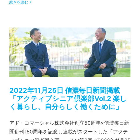
続きを読む
2022年11月25日 信濃毎日新聞掲載「アクティブシニア倶楽部Vol.2 楽しく暮らし、自分らしく働くために」
2022年11月25日 信濃毎日新聞掲載
「アクティブシニア倶楽部Vol.2 楽し
く暮らし、自分らしく働くために」
アド・コマーシャル株式会社創立50周年×信濃毎日新
聞創刊150周年を記念し連載がスタートした「アクテ