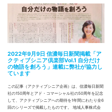
2022年9月9日 信濃毎日新聞掲載「アクティブシニア倶楽部Vol.1 自分だけの物語を創ろう」連載に弊社が協力しています
2022年9月9日 信濃毎日新聞掲載「ア
クティブシニア倶楽部Vol.1 自分だけ
の物語を創ろう」連載に弊社が協力し
ています
この記事（アクティブシニア企画）は、信濃毎日新聞
社の150周年とアド・コマーシャル社の50周年を記念
して、アクティブシニアへの期待を1年間にわたり全6
回のシリーズで掲載したものです。 地域人事株式会