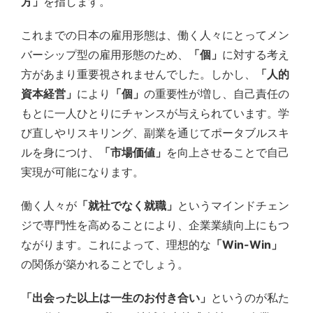
方」
を指します。
これまでの日本の雇用形態は、働く人々にとってメン
バーシップ型の雇用形態のため、
「個」
に対する考え
方があまり重要視されませんでした。しかし、
「人的
資本経営」
により
「個」
の重要性が増し、自己責任の
もとに一人ひとりにチャンスが与えられています。学
び直しやリスキリング、副業を通じてポータブルスキ
ルを身につけ、
「市場価値」
を向上させることで自己
実現が可能になります。
働く人々が
「就社でなく就職」
というマインドチェン
ジで専門性を高めることにより、企業業績向上にもつ
ながります。これによって、理想的な
「Win-Win」
の関係が築かれることでしょう。
「出会った以上は一生のお付き合い」
というのが私た