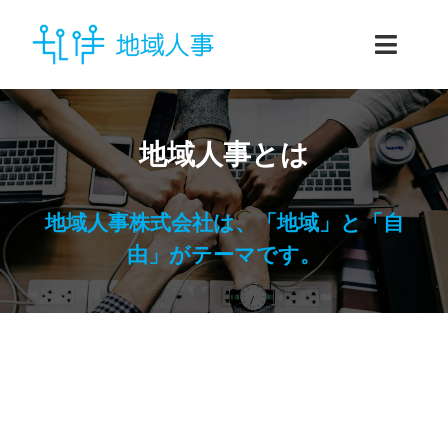
Skip
to
Toggl
content
Navig
ホーム
地域人事とは
企業向けサービス
地域人事株式会社は、「地域」と「自
個人向けサービス
由」がテーマです。
地域人事とは
お問い合わせ