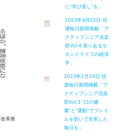
に“学び直し”を」
2023年4月22日 信
濃毎日新聞掲載「ア
クティブシニア倶楽
部Vol.4 実りあるセ
カンドライフの経済
学」
2023年2月24日 信
濃毎日新聞掲載「ア
クティブシニア倶楽
部Vol.3 “口の健
康”と“運動”でフレイ
方改革推
ルを防いで充実した
毎日を」