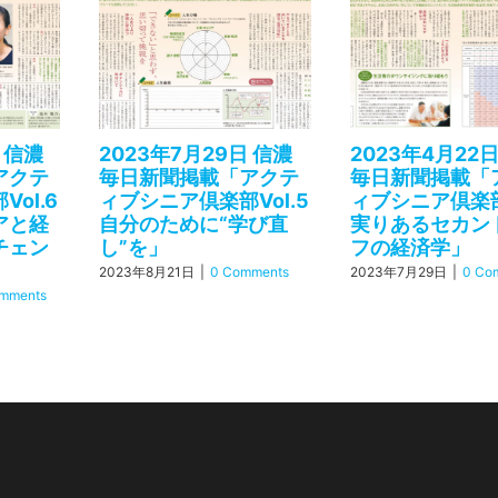
 信濃
2023年7月29日 信濃
2023年4月22
アクテ
毎日新聞掲載「アクテ
毎日新聞掲載「
ol.6
ィブシニア倶楽部Vol.5
ィブシニア倶楽部V
アと経
自分のために“学び直
実りあるセカン
チェン
し”を」
フの経済学」
2023年8月21日
|
0 Comments
2023年7月29日
|
0 Co
mments