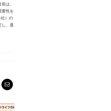
社長は、
重要性を
会社）の
定し、退