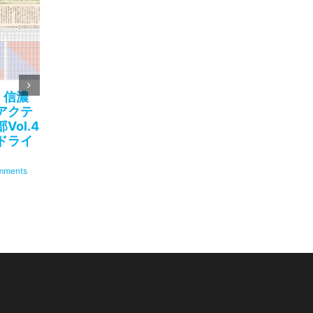
日 信濃
2023年2月24日 信濃
2022年11月25
アクテ
毎日新聞掲載「アクテ
毎日新聞掲載「
ol.4
ィブシニア倶楽部Vol.3
ィブシニア倶楽部V
ドライ
“口の健康”と“運動”で
楽しく暮らし、
フレイルを防いで充実
しく働くために
した毎日を」
mments
2022年12月2日
|
0 Co
2023年7月26日
|
0 Comments