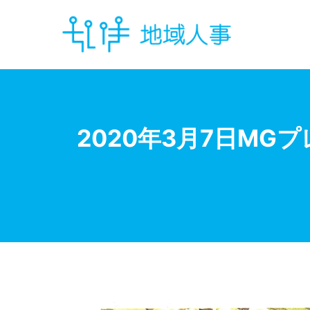
Skip
to
content
2020年3月7日M